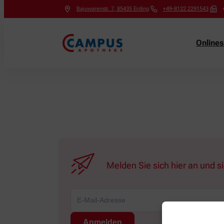
Bajuwarenstr. 7
,
85435
Erding
+49-8122 2291543
Online
Melden Sie sich hier an und s