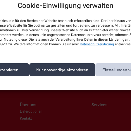
Cookie-Einwilligung verwalten
kies, die für den Betrieb der Website technisch erforderlich sind. Darüber hinaus v
 News-Service abonnieren, der von der Alliance Healthcare Deutschland GmbH (AHD
nsere Website für Sie optimal zu gestalten und fortlaufend zu verbessern. Mit Ihrer
ormationen zu Ihrer Verwendung unserer Website auch an Drittanbieter weiter. Soweit
rarbeitet. AHD setzt für den Versand und die Analyse des Newsletters den Dienstleis
rarbeitet werden, in denen kein angemessenes Datenschutzniveau besteht, stimmen Si
nk in jedem Newsletter). Die sonstigen Kontaktmöglichkeiten dafür und weitere Anga
ur Nutzung dieser Dienste auch der Verarbeitung Ihrer Daten in diesen Ländern gem. 
 DSGVO zu. Weitere Informationen können Sie unserer
Datenschutzerklärung
entnehme
1.12.2026. Mindestbestellwert: 50,00 €. Gültig auf das gesamte Sortiment, ausgesch
kzeptieren
Nur notwendige akzeptieren
Einstellungen v
Über uns
Services
Lieferoptionen
Kontakt