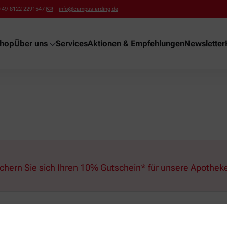
+49-8122 2291547
info@campus-erding.de
shop
Über uns
Services
Aktionen & Empfehlungen
Newsletter
ichern Sie sich Ihren 10% Gutschein* für unsere Apothek